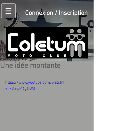
Connexion / Inscription
Une idée montante
https://www.youtube.com/watch?
v=F3mpM6g6IW0