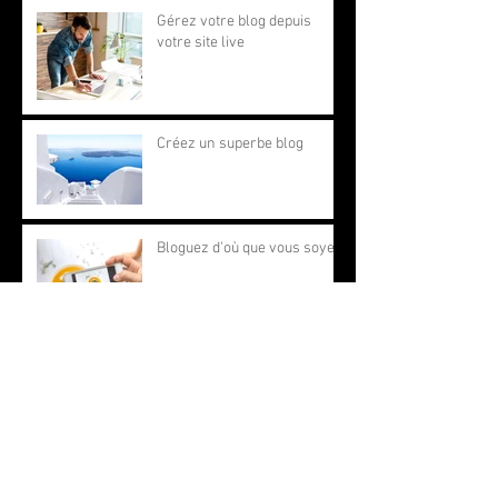
Gérez votre blog depuis
votre site live
Créez un superbe blog
Bloguez d'où que vous soyez
Tiens encore un nouveau
rêve
VARADERO