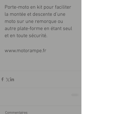
Porte-moto en kit pour faciliter 
la montée et descente d’une 
moto sur une remorque ou 
autre plate-forme en étant seul 
et en toute sécurité.
www.motorampe.fr
Commentaires