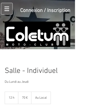
Connexion / Inscription
Salle - Individuel
Du Lundi au Jeudi
70
euros
12 h
1
70 €
Au Local
2